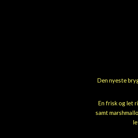
Den nyeste bry
En frisk og let
samt marshmallow
le