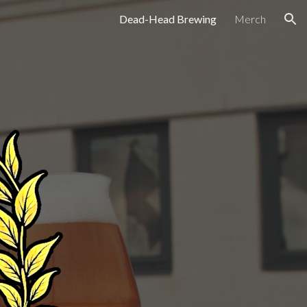
Dead-Head Brewing
Merch
ion