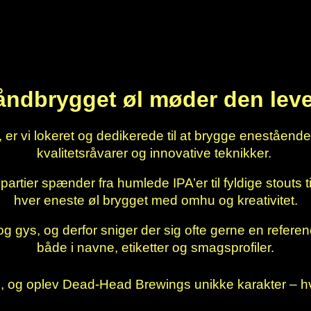
åndbrygget øl møder den lev
 er vi lokeret og dedikerede til at brygge enestående 
kvalitetsråvarer og innovative teknikker.
rtier spænder fra humlede IPA’er til fyldige stouts til
hver eneste øl brygget med omhu og kreativitet.
g gys, og derfor sniger der sig ofte gerne en reference
både i navne, etiketter og smagsprofiler.
og oplev Dead-Head Brewings unikke karakter – hvor 